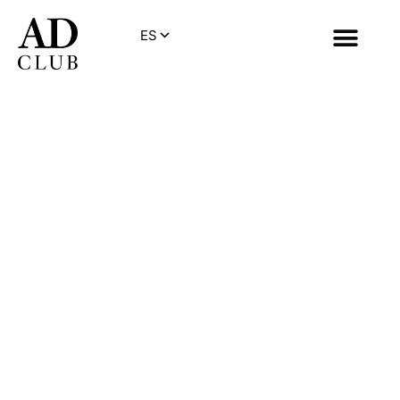
Descubre Nuestro Club
El Arte de Diseñar
y Construir
Espacios
Excepcionales